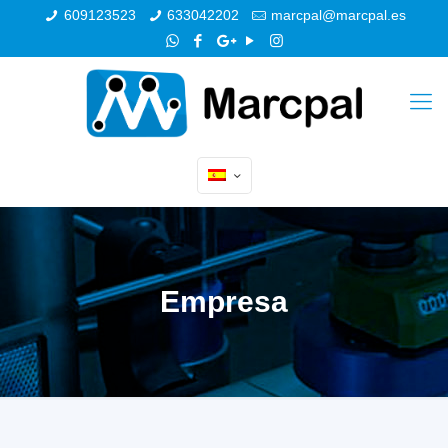
609123523
633042202
marcpal@marcpal.es
Empresa