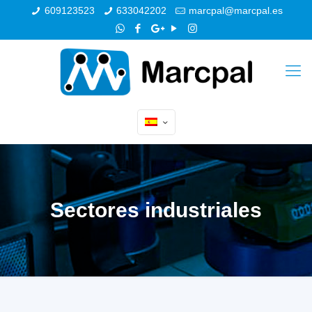
609123523
633042202
marcpal@marcpal.es
Sectores industriales